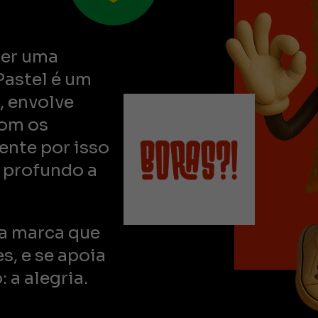
ser uma
Pastel é um
, envolve
com os
ente por isso
 profundo a
a marca que
s, e se apoia
 a alegria.