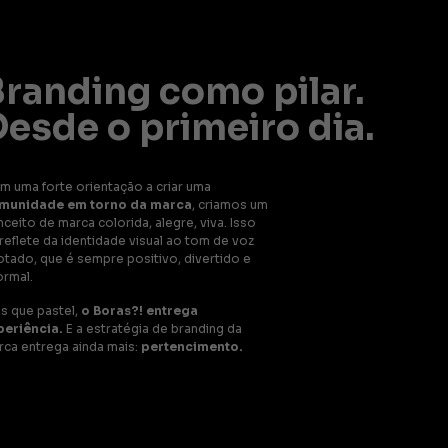
Branding como pilar.
Desde o primeiro dia.
m uma forte orientação a criar uma
munidade em torno da marca
, criamos um
ceito de marca colorida, alegre, viva. Isso
reflete da identidade visual ao tom de voz
otado, que é sempre positivo, divertido e
ormal.
is que pastel,
o Boras?! entrega
periência.
E a estratégia de branding da
rca entrega ainda mais:
pertencimento.